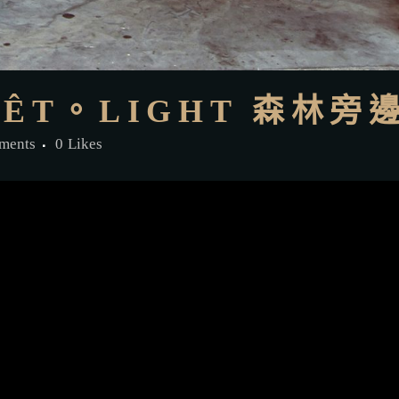
RÊT。LIGHT 森林
ments
0
Likes