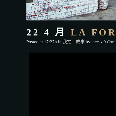
22 4 月
LA FO
Posted at 17:27h
in
我拍。故事
by
tacc
0 Com