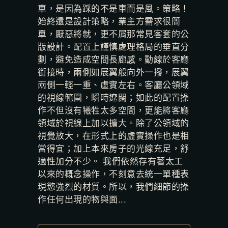
車，是因為踩的不是車而是風。策略！
始終還是設計策略，業主方需求很簡
單，厭惡將就，更不屑那常見客套的公
版設計。配置上謹慎處理格局的垂直分
劃，避免造成空間長廊感。動線於客廳
銜接時，兩側如展翼般向外一撥，展翼
兩側一輕一重、虛實左右。客廳公領域
的視線範圍，瞬時遼闊；如此的配置操
作不但沒有犧牲太多空間，更能將客廳
領域於視線上加以擴大。除了公領域的
視覺放大，在形式上的虛實操作也是相
當得宜；加上本來房子的光線充足，舒
適性加分不少。 我們依然存有著太工
以來的概念操作，不刻意去統一單種表
現慾強烈的材質。所以，我們細節的操
作任何出現的物與面...