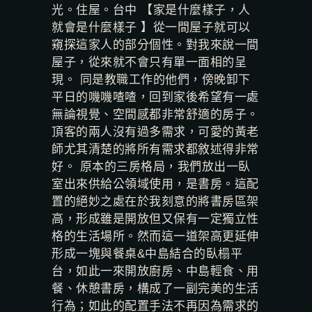
光。住屋。台中 【家是什麼樣子，人
就會是什麼樣子 】從一間屋子就可以
窺探這家人的部分個性。對我來說一間
屋子，從來就不會只有單一面相的呈
現。 同是教職工作的他們，傍晚卸下
平日的嘰嘰喳喳，回到家後希望有一處
無論視覺、空間感都非常舒適的房子。
頂客的兩人沒有過多需求，可愛的黃老
師尤其清楚的將所有需求都敘述得非常
好。 原本的三房格局，我們放出一臥
室出來供給公領域使用，是書房。這配
置的絕妙之處在於我刻意的將書房區架
高，形成雖是開放但又保有一定獨立性
格的生活場所。然而這一道架高更延伸
形成一塊與餐桌&中島結合的臥榻平
台，如此一來開放廚房、中島輕食、用
餐、休憩書房，構成了一副完美的生活
行為；如此的配置手法不再因為需求的