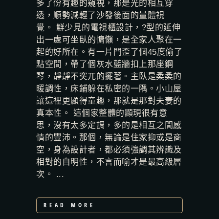
多了份有趣的窺視，那是光的相互穿
透，順勢減輕了沙發後面的量體視
覺。 鮮少見的電視櫃設計，?型的延伸
出一處可坐臥的慵懶，是全家人聚在一
起的好所在。有一片門歪了個45度偷了
點空間，帶了個灰水藍牆扣上那座鋼
琴，靜靜不突兀的擺著。主臥是柔柔的
暖調性，床鋪躲在私密的一隅。小山屋
讓這裡更顯得童趣，那就是那對夫妻的
真本性。 這個家整體的顯現很有意
思，沒有太多定調，多的是相互之間感
情的豐沛。那個，無論是住家抑或是商
空，身為設計者，都必須強調其辨識及
相對的自明性，不言而喻才是最高級層
次。 ...
READ MORE