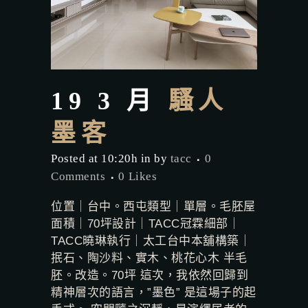
19 3 月
騷人
墨客
Posted at 10:20h
in
by
tacc
0
Comments
0
Likes
位置｜台中。西屯類型｜單層。毛胚屋
面積｜70坪設計｜TACC冠霖細部｜
TACC曉琳執行｜太工台中本舖構築｜
抿石、陶沙料、實木、桃花心木 半毛
胚。改造。70坪 這次，我依然回歸到
精神層次的語言，”墨色” 是這場子的起