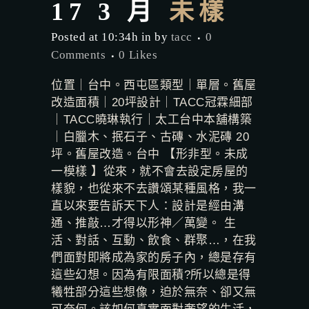
17 3 月
未樣
Posted at 10:34h
in
by
tacc
0
Comments
0
Likes
位置｜台中。西屯區類型｜單層。舊屋
改造面積｜20坪設計｜TACC冠霖細部
｜TACC曉琳執行｜太工台中本舖構築
｜白臘木、抿石子、古磚、水泥磚 20
坪。舊屋改造。台中 【形非型。未成
一模樣 】從來，就不會去設定房屋的
樣貌，也從來不去讚頌某種風格，我一
直以來要告訴天下人：設計是經由溝
通、推敲…才得以形神／萬變。 生
活、對話、互動、飲食、群聚…，在我
們面對即將成為家的房子內，總是存有
這些幻想。因為有限面積?所以總是得
犧牲部分這些想像，迫於無奈、卻又無