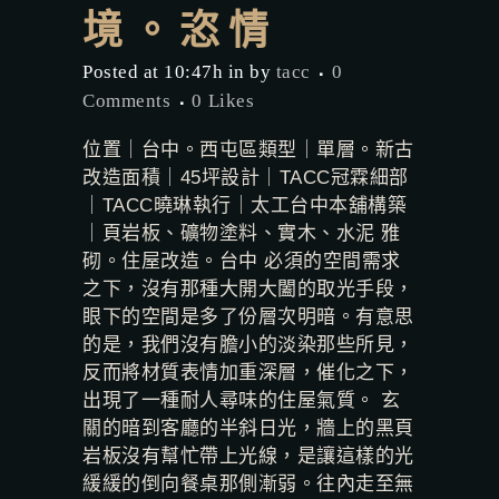
境。恣情
Posted at 10:47h
in
by
tacc
0
Comments
0
Likes
位置｜台中。西屯區類型｜單層。新古
改造面積｜45坪設計｜TACC冠霖細部
｜TACC曉琳執行｜太工台中本舖構築
｜頁岩板、礦物塗料、實木、水泥 雅
砌。住屋改造。台中 必須的空間需求
之下，沒有那種大開大闔的取光手段，
眼下的空間是多了份層次明暗。有意思
的是，我們沒有膽小的淡染那些所見，
反而將材質表情加重深層，催化之下，
出現了一種耐人尋味的住屋氣質。 玄
關的暗到客廳的半斜日光，牆上的黑頁
岩板沒有幫忙帶上光線，是讓這樣的光
緩緩的倒向餐桌那側漸弱。往內走至無