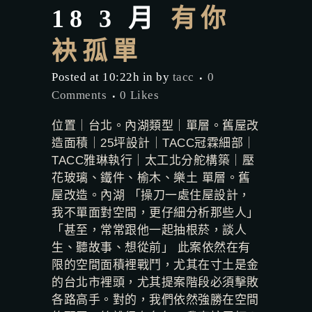
18 3 月
有你
袂孤單
Posted at 10:22h
in
by
tacc
0
Comments
0
Likes
位置｜台北。內湖類型｜單層。舊屋改
造面積｜25坪設計｜TACC冠霖細部｜
TACC雅琳執行｜太工北分舵構築｜壓
花玻璃、鐵件、榆木、樂土 單層。舊
屋改造。內湖 「操刀一處住屋設計，
我不單面對空間，更仔細分析那些人」
「甚至，常常跟他一起抽根菸，談人
生、聽故事、想從前」 此案依然在有
限的空間面積裡戰鬥，尤其在寸土是金
的台北市裡頭，尤其提案階段必須擊敗
各路高手。對的，我們依然強勝在空間