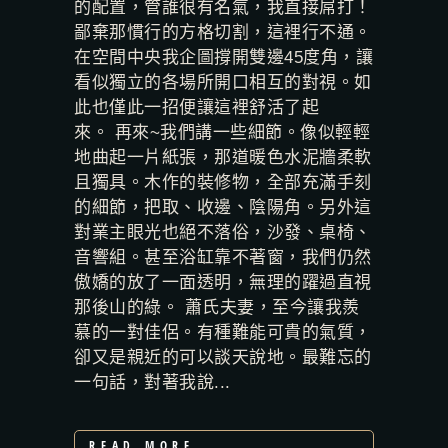
的配置，管誰很有名氣，我直接屌打！
鄙棄那慣行的方格切割，這裡行不通。
在空間中央我企圖撐開雙邊45度角，讓
看似獨立的各場所開口相互的對視。如
此也僅此一招便讓這裡舒活了起
來。 再來~我們講一些細節。像似輕輕
地曲起一片紙張，那道暖色水泥牆柔軟
且獨具。木作的裝修物，全部充滿手刻
的細節，把取、收邊、陰陽角。另外這
對業主眼光也絕不落俗，沙發、桌椅、
音響組。甚至浴缸靠不著窗，我們仍然
傲嬌的放了一面透明，無理的躍過直視
那後山的綠。 蕭氏夫妻，至今讓我羨
慕的一對佳侶。有種難能可貴的氣質，
卻又是親近的可以談天說地。最難忘的
一句話，對著我說...
READ MORE