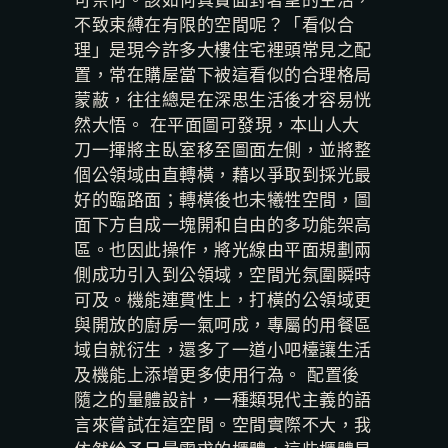
可奈何。該如何真實面對奢望的生活，
不致束縛在有限的空間呢？「看似合
理」是現今許多大樓住宅裡頭常見之配
置，常在購屋當下被這看似的合理格局
蒙蔽，往往總是在深思生活後才容易恍
然大悟。 在平面圖可發現，本山人大
刀一揮將主臥室移至圖面左側，並將整
個公領域由直轉橫，藉以爭取到採光最
好的臨路面；轉橫後也未犧牲空間，圖
面下方自成一塊開和自由的多功能架高
區。也因此操作，將光線由平面規劃兩
側成功引入到公領域，空間光氛圍瞬時
可及。機能連貫性上，打橫的公領域更
與開放的廚房一氣呵成，專屬的用餐區
域自就衍生，還多了一道小吧檯讓生活
及機能上添增更多使用行為。 配置後
隨之的量體設計，一種類現代主義的語
言來嘗試在這空間。空間實際不大，我