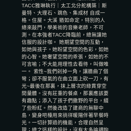
TACC雅琳執行｜太工北分舵構築｜斯
曼特、大理石、跳色、集成材 自成一
格。住屋。大溪 猶如命定，特別的人
總來敲門，學美術的音樂老師，不可
測。在本強者TACC降臨前，總無讓她
信服的設計咖。 她期望空間的互動，
如她與孩子。她盼望空間的色彩，如她
的心智。她奢望空間的乖張，如她的不
可言喻；不大能用理性去看待，叫做唯
一。 索性~我們剁掉一角，讓牆曲了個
彎；卻不服氣的在曲立面上砍一刀，有
光~最後在那裏，抹上層次的綠貫穿空
間量體。沒有莊重的餐桌，那裏應該要
有趣點；添入了孩子們撒野的平台，綴
了些粉紅。然後改造了建商的無聊中
島，變身吧檯用來徜徉暖陽伴著早餐時
光。一切計算過的機能，合理自然呈
現；總之這樣的設計，沒有太多論調拘