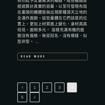
依然給予足量需求的櫃體，這些櫃體是
經過算計真實的容量，以至可發現布局
在裏頭的櫃體皆無出現那種頂天立地的
全滿作面貌。這些量體在它們該是的位
置上，更加上材質面上變化，身材高高
低低、面相多元。 這樣充滿有機的面
貌沒有風格，無從冠名、沒有模樣、似
型非型。 ...
READ MORE
1
2
3
4
5