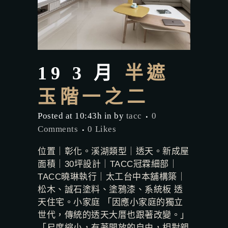
19 3 月
半遮
玉階一之二
Posted at 10:43h
in
by
tacc
0
Comments
0
Likes
位置｜彰化。溪湖類型｜透天。新成屋
面積｜30坪設計｜TACC冠霖細部｜
TACC曉琳執行｜太工台中本舖構築｜
松木、誠石塗料、塗鴉漆、系統板 透
天住宅。小家庭 「因應小家庭的獨立
世代，傳統的透天大厝也跟著改變。」
「尺度縮小，有著開放的自由，相對親