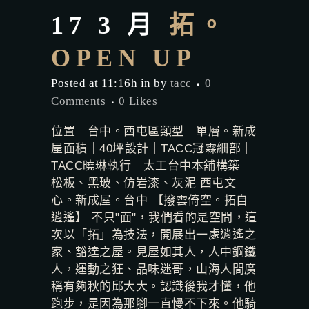
17 3 月
拓。
OPEN UP
Posted at 11:16h
in
by
tacc
0
Comments
0
Likes
位置｜台中。西屯區類型｜單層。新成
屋面積｜40坪設計｜TACC冠霖細部｜
TACC曉琳執行｜太工台中本舖構築｜
松板、黑玻、仿岩漆、灰泥 西屯文
心。新成屋。台中 【撥雲倚空。拓自
逍遙】 不只"面"，我們看的是空間，這
次以「拓」為技法，開展出一處逍遙之
家、豁達之屋。見屋如其人，人中鋼鐵
人，運動之狂、品味迷哥，山海人間廣
稱有夠秋的邱大大。認識後我才懂，他
跑步，是因為那腳一直慢不下來。他騎