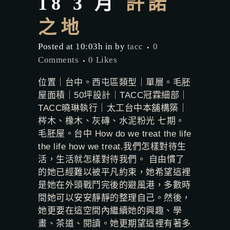
18 3 月
許諾
之地
Posted at 10:03h
in
by
tacc
0
Comments
0
Likes
位置｜台中。西屯區類型｜單層。毛胚
屋面積｜50坪設計｜TACC冠霖細部｜
TACC曉琳執行｜太工台中本舖構築｜
梣木、橡木、灰磚、水泥粉光 七期。
毛胚屋。台中 How do we treat the life
the life how we treat.我們怎樣對待生
活，生活就怎樣對待我們。 自由慣了
的她已經難以被平凡約束，她希望這裡
是她在外頭戰鬥完後的避風港，多數時
間她可以安安靜靜的整理自己。然後，
她更要在這空間內繼續她的興趣、學
畫、茶道、閱讀。她更期望這裡有著多