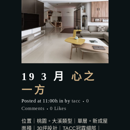
19 3 月
心之
一方
Posted at 11:00h
in
by
tacc
0
Comments
0
Likes
位置｜桃園。大溪類型｜單層。新成屋
面積｜30坪設計｜TACC冠霖細部｜