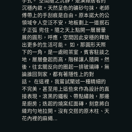
手式。 空間隨之沉靜，是演繹居者的
沉穩內斂。天然呈色的礦砂勻抹，老師
傅帶上的手刮痕是自由。原本諾大的公
領域令人空泛不安，地板劃上一道抿石
子正弧 兜住。隨之天上點開一層層暈
展的圓形，呼應，空間因此安穩的釋放
出更多的生活可能。 如，那圓形天際
下的一角，是一處砌茶室，賓客駐談之
地，層層疊起而高，階梯讓人隨興。然
後，往玄關反向的圈起一排玻璃磚，無
論誰回到家，都有著隱性上的對
話。 在這裡，我嘗試闡述一種精細的
不完美，甚至用上這些來作為設計的直
接表現。滾黑的鐵板、帶點繡蝕，那邊
是廚房；迭起的燒窯紅面磚，刻意將白
縫均勻地拉開。沒有交搭的原木柱、天
花內裡的麻繩...