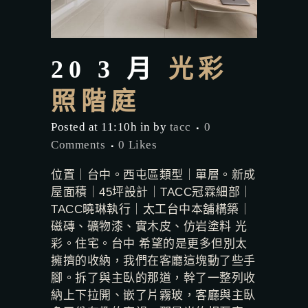
20 3 月
光彩
照階庭
Posted at 11:10h
in
by
tacc
0
Comments
0
Likes
位置｜台中。西屯區類型｜單層。新成
屋面積｜45坪設計｜TACC冠霖細部｜
TACC曉琳執行｜太工台中本舖構築｜
磁磚、礦物漆、實木皮、仿岩塗料 光
彩。住宅。台中 希望的是更多但別太
擁擠的收納，我們在客廳這塊動了些手
腳。拆了與主臥的那道，幹了一整列收
納上下拉開、嵌了片霧玻，客廳與主臥