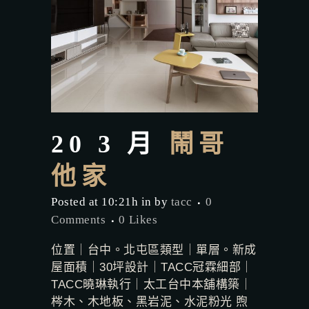
20 3 月
鬧哥
他家
Posted at 10:21h
in
by
tacc
0
Comments
0
Likes
位置｜台中。北屯區類型｜單層。新成
屋面積｜30坪設計｜TACC冠霖細部｜
TACC曉琳執行｜太工台中本舖構築｜
梣木、木地板、黑岩泥、水泥粉光 煦